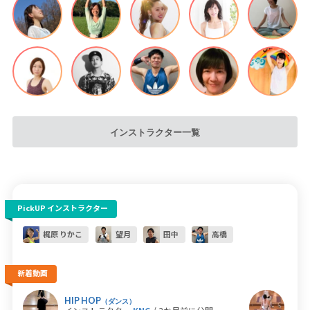
インストラクター一覧
PickUP インストラクター
梶原 りかこ
望月
田中
高橋
新着動画
HIP HOP
ホッ
（ダンス）