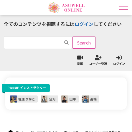
全てのコンテンツを視聴するには
ログイン
してください
インストラクター一覧
ワークアウトタイプ一覧
動画
ユーザー登録
ログイン
ラディカル動画レッスン
PickUP インストラクター
ライブ
オンライン
レッスン予約
パーソナル予約
梶原 りかこ
望月
田中
高橋
ライブレッスン予約の流れはこちら
ライブレッスンスケジュールはこちら
ホーム
ワークアウトタイプ
ホットヨガ
ホットデトックス腸整ヨガ