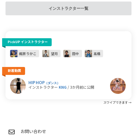
インストラクター一覧
PickUP インストラクター
梶原 りかこ
望月
田中
高橋
新着動画
HIP HOP
ホッ
（ダンス）
インストラクター
KNG
/ 3か月前に公開
イン
お問い合わせ