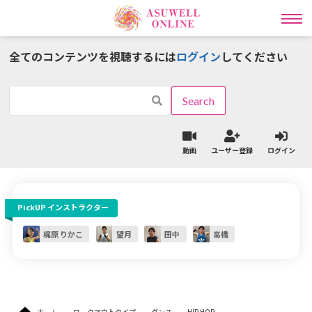
全てのコンテンツを視聴するには
ログイン
してください
インストラクター一覧
ワークアウトタイプ一覧
動画
ユーザー登録
ログイン
ラディカル動画レッスン
PickUP インストラクター
ライブ
オンライン
レッスン予約
パーソナル予約
梶原 りかこ
望月
田中
高橋
ライブレッスン予約の流れはこちら
ライブレッスンスケジュールはこちら
ホーム
ワークアウトタイプ
ダンス
HIP HOP