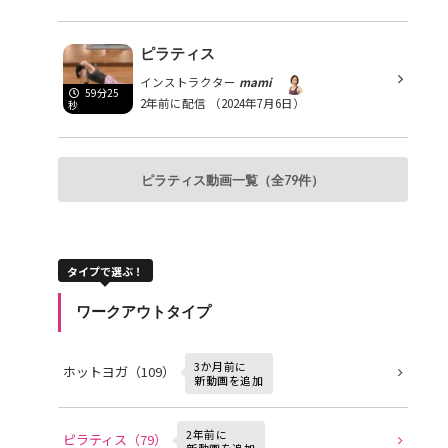
ピラティス
インストラクター
mami
59分25
2年前に配信
（2024年7月6日）
秒
ピラティス動画一覧（全79件）
タイプで選ぶ！
ワークアウトタイプ
3か月前に
ホットヨガ（109）
新動画を追加
2年前に
ピラティス（79）