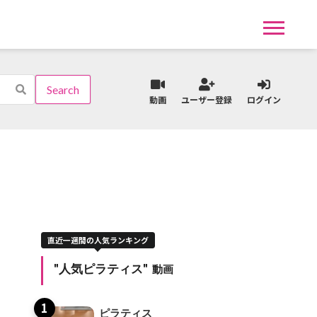
ークアウトタイプ一覧
動画
ユーザー登録
ログイン
オンライン
パーソナル予約
の流れはこちら
ライブレッスンスケジュールはこちら
直近一週間の人気ランキング
お支払いについて
各種お手続き
"人気ピラティス"
動画
ピラティス