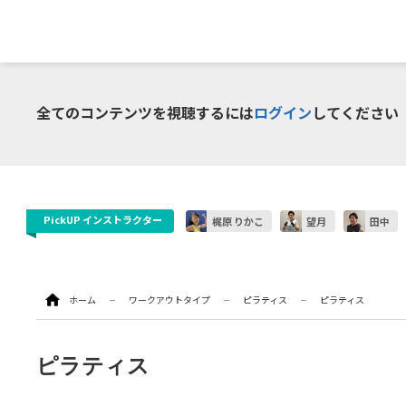
インストラク
全てのコンテンツを視聴するには
ログイン
してください
ラディカル動画
PickUP インストラクター
梶原 りかこ
望月
田中
ホーム
ワークアウトタイプ
ピラティス
ピラティス
ピラティス