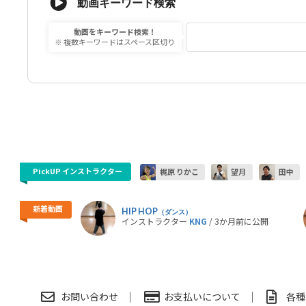
動画キーワード検索
動画をキーワード検索！
※ 複数キーワードはスペース区切り
PickUP インストラクター
梶原 りかこ
望月
田中
新着動画
HIP HOP
（ダンス）
インストラクター
KNG
/ 3か月前に公開
お問い合わせ
お支払いについて
各種