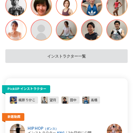
インストラクター一覧
PickUP インストラクター
梶原 りかこ
望月
田中
高橋
新着動画
HIP HOP
ホッ
（ダンス）
インストラクター
KNG
/ 3か月前に公開
イン