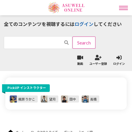
全てのコンテンツを視聴するには
ログイン
してください
インストラクター一覧
ワークアウトタイプ一覧
動画
ユーザー登録
ログイン
ラディカル動画レッスン
PickUP インストラクター
ライブ
オンライン
レッスン予約
パーソナル予約
梶原 りかこ
望月
田中
高橋
ライブレッスン予約の流れはこちら
ライブレッスンスケジュールはこちら
ホーム
ワークアウトタイプ
ダンス
1ページ目