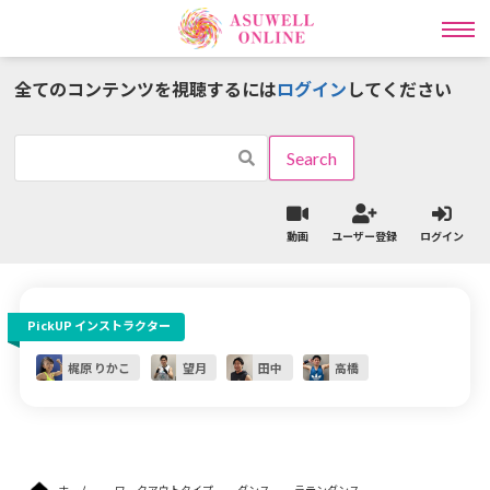
全てのコンテンツを視聴するには
ログイン
してください
インストラクター一覧
ワークアウトタイプ一覧
動画
ユーザー登録
ログイン
ラディカル動画レッスン
PickUP インストラクター
ライブ
オンライン
レッスン予約
パーソナル予約
梶原 りかこ
望月
田中
高橋
ライブレッスン予約の流れはこちら
ライブレッスンスケジュールはこちら
ホーム
ワークアウトタイプ
ダンス
ラテンダンス