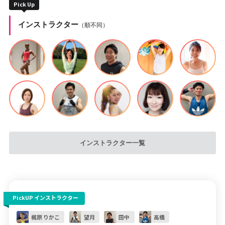
Pick Up
インストラクター
（順不同）
インストラクター一覧
PickUP インストラクター
梶原 りかこ
望月
田中
高橋