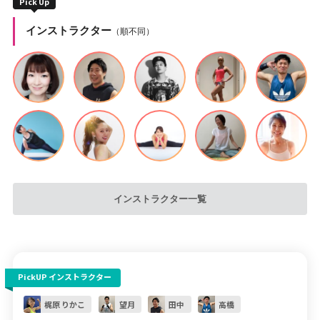
Pick Up
インストラクター
（順不同）
インストラクター一覧
PickUP インストラクター
梶原 りかこ
望月
田中
高橋