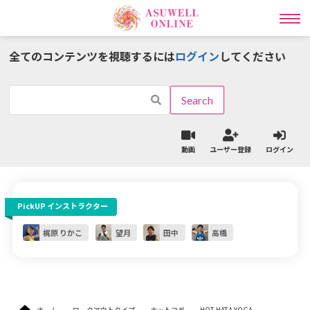
全てのコンテンツを視聴するには
ログイン
してください
インストラクター一覧
ワークアウトタイプ一覧
動画
ユーザー登録
ログイン
ラディカル動画レッスン
PickUP インストラクター
ライブ
オンライン
レッスン予約
パーソナル予約
梶原 りかこ
望月
田中
高橋
ライブレッスン予約の流れはこちら
ライブレッスンスケジュールはこちら
ホーム
ワークアウトタイプ
ホットヨガ
HOT HATA YOGA