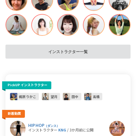
インストラクター一覧
PickUP インストラクター
梶原 りかこ
望月
田中
高橋
新着動画
HIP HOP
ホッ
（ダンス）
インストラクター
KNG
/ 3か月前に公開
イン