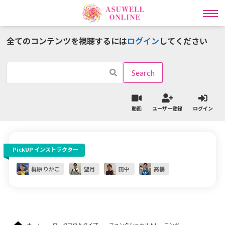
全てのコンテンツを視聴するには
ログイン
してください
インストラクター一覧
ワークアウトタイプ一覧
動画
ユーザー登録
ログイン
ラディカル動画レッスン
PickUP インストラクター
ライブ
オンライン
レッスン予約
パーソナル予約
梶原 りかこ
望月
田中
高橋
ライブレッスン予約の流れはこちら
ライブレッスンスケジュールはこちら
ホーム
ワークアウトタイプ
ファンクショナルトレーニング