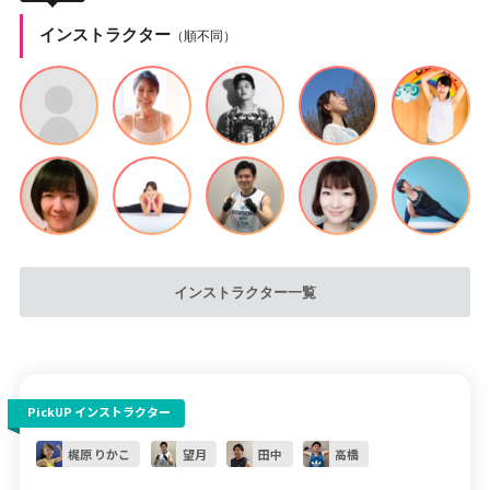
インストラクター
（順不同）
インストラクター一覧
PickUP インストラクター
梶原 りかこ
望月
田中
高橋