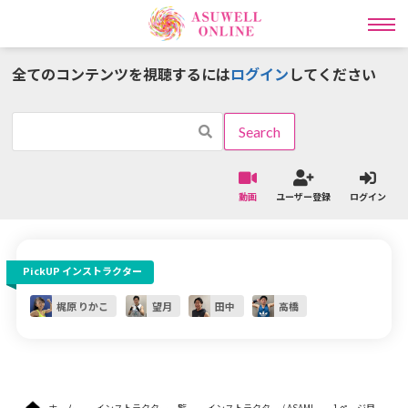
全てのコンテンツを視聴するには
ログイン
してください
インストラクター一覧
ワークアウトタイプ一覧
動画
ユーザー登録
ログイン
ラディカル動画レッスン
PickUP インストラクター
ライブ
オンライン
レッスン予約
パーソナル予約
梶原 りかこ
望月
田中
高橋
ライブレッスン予約の流れはこちら
ライブレッスンスケジュールはこちら
ホーム
インストラクター一覧
インストラクター / ASAMI
1ページ目